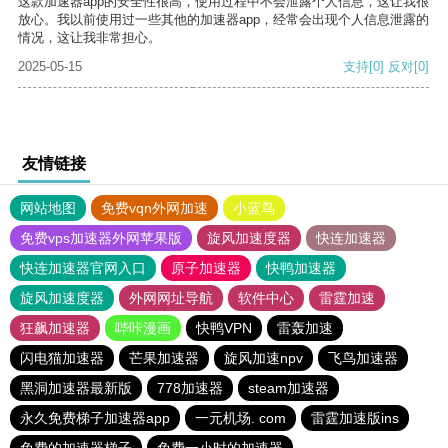
这款加速器app的安全性很高，使用过程中不会泄露个人信息，这让我很
放心。我以前使用过一些其他的加速器app，经常会出现个人信息泄露的
情况，这让我非常担心。
2025-05-15
支持
[0]
反对
[0]
友情链接
网站地图
免费vqn外网加速
小蓝鸟
免费vps加速器外网苹果版
旋风加速度器
快连加速器
快连加速器官网入口
原子加速器
快鸭加速器
旋风加速度器
外网网址导航
软件中心
雷霆加速
狂飙加速器
哔咔漫画
快鸭VPN
雷轰加速
闪电猫加速器
芒果加速器
旋风加速npv
飞鸟加速器
黑洞加速器最新版
778加速器
steam加速器
永久免费梯子加速器app
一元机场. com
雷霆加速版ins