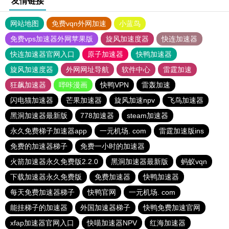
友情链接
网站地图
免费vqn外网加速
小蓝鸟
免费vps加速器外网苹果版
旋风加速度器
快连加速器
快连加速器官网入口
原子加速器
快鸭加速器
旋风加速度器
外网网址导航
软件中心
雷霆加速
狂飙加速器
哔咔漫画
快鸭VPN
雷轰加速
闪电猫加速器
芒果加速器
旋风加速npv
飞鸟加速器
黑洞加速器最新版
778加速器
steam加速器
永久免费梯子加速器app
一元机场. com
雷霆加速版ins
免费的加速器梯子
免费一小时的加速器
火箭加速器永久免费版2.2.0
黑洞加速器最新版
蚂蚁vqn
下载加速器永久免费版
免费加速器
快鸭加速器
每天免费加速器梯子
快鸭官网
一元机场. com
能挂梯子的加速器
外国加速器梯子
快鸭免费加速官网
xfap加速器官网入口
快喵加速器NPV
红海加速器