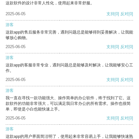
这款软件的设计非常人性化，使用起来非常舒服。
2025-06-05
支持
[0]
反对
[0]
游客
这款app的售后服务非常完善，遇到问题总是能够得到妥善解决，让我能
够放心购物。
2025-06-05
支持
[0]
反对
[0]
游客
这款app的客服非常专业，遇到问题总是能够及时解决，让我能够安心工
作。
2025-06-05
支持
[0]
反对
[0]
游客
我一直在寻找一款功能强大、操作简单的办公软件，终于找到了它。这
款软件的功能非常强大，可以满足我日常办公的所有需求。操作也很简
单，即使是小白也能快速上手。
2025-06-05
支持
[0]
反对
[0]
游客
这款app的用户界面简洁明了，使用起来非常容易上手，让我能够快速熟