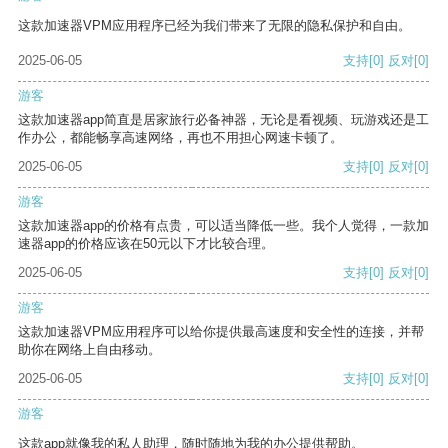
这款加速器VPM应用程序已经为我们带来了无限的隐私保护和自由。
2025-06-05
支持
[0]
反对
[0]
游客
这款加速器app简直是居家旅行必备神器，无论是看视频、玩游戏还是工
作办公，都能畅享高速网络，再也不用担心网速卡顿了。
2025-06-05
支持
[0]
反对
[0]
游客
这款加速器app的价格有点贵，可以适当降低一些。我个人觉得，一款加
速器app的价格应该在50元以下才比较合理。
2025-06-05
支持
[0]
反对
[0]
游客
这款加速器VPM应用程序可以给你提供最高速度和安全性的连接，并帮
助你在网络上自由移动。
2025-06-05
支持
[0]
反对
[0]
游客
这款app就像我的私人助理，随时随地为我的办公提供帮助。