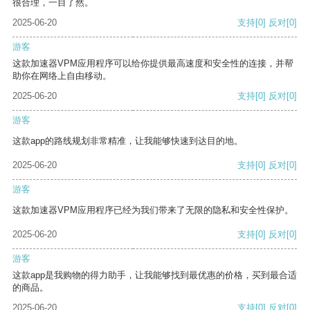
很合理，一目了然。
2025-06-20
支持
[0]
反对
[0]
游客
这款加速器VPM应用程序可以给你提供最高速度和安全性的连接，并帮
助你在网络上自由移动。
2025-06-20
支持
[0]
反对
[0]
游客
这款app的路线规划非常精准，让我能够快速到达目的地。
2025-06-20
支持
[0]
反对
[0]
游客
这款加速器VPM应用程序已经为我们带来了无限的隐私和安全性保护。
2025-06-20
支持
[0]
反对
[0]
游客
这款app是我购物的得力助手，让我能够找到最优惠的价格，买到最合适
的商品。
2025-06-20
支持
[0]
反对
[0]