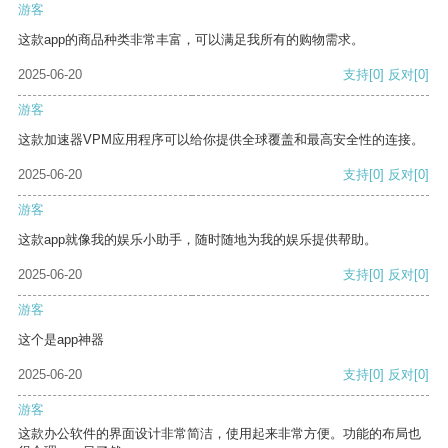
游客
这款app的商品种类非常丰富，可以满足我所有的购物需求。
2025-06-20
支持
[0]
反对
[0]
游客
这款加速器VPM应用程序可以给你提供全球覆盖和最高安全性的连接。
2025-06-20
支持
[0]
反对
[0]
游客
这款app就像我的娱乐小助手，随时随地为我的娱乐提供帮助。
2025-06-20
支持
[0]
反对
[0]
游客
这个是app神器
2025-06-20
支持
[0]
反对
[0]
游客
这款办公软件的界面设计非常简洁，使用起来非常方便。功能的布局也