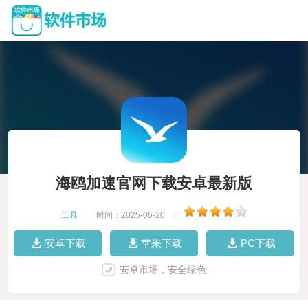
海鸥加速官网下载安卓最新版
工具
|
时间：2025-06-20
|
安卓下载
苹果下载
PC下载
安卓市场，安全绿色