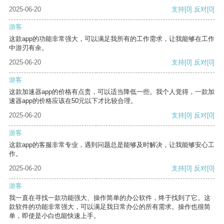
2025-06-20
支持
[0]
反对
[0]
游客
这款app的功能非常强大，可以满足我所有的工作需求，让我能够在工作
中游刃有余。
2025-06-20
支持
[0]
反对
[0]
游客
这款加速器app的价格有点贵，可以适当降低一些。我个人觉得，一款加
速器app的价格应该在50元以下才比较合理。
2025-06-20
支持
[0]
反对
[0]
游客
这款app的客服非常专业，遇到问题总是能够及时解决，让我能够安心工
作。
2025-06-20
支持
[0]
反对
[0]
游客
我一直在寻找一款功能强大、操作简单的办公软件，终于找到了它。这
款软件的功能非常强大，可以满足我日常办公的所有需求。操作也很简
单，即使是小白也能快速上手。