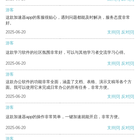
游客
这款加速器app的客服很贴心，遇到问题都能及时解决，服务态度非常
好。
2025-06-20
支持
[0]
反对
[0]
游客
这款学习软件的社区氛围非常好，可以与其他学习者交流学习心得。
2025-06-20
支持
[0]
反对
[0]
游客
这款办公软件的功能非常全面，涵盖了文档、表格、演示文稿等各个方
面。我可以使用它来完成日常办公的所有任务，非常方便。
2025-06-20
支持
[0]
反对
[0]
游客
这款加速器app的操作非常简单，一键加速就能开启，非常方便。
2025-06-20
支持
[0]
反对
[0]
游客