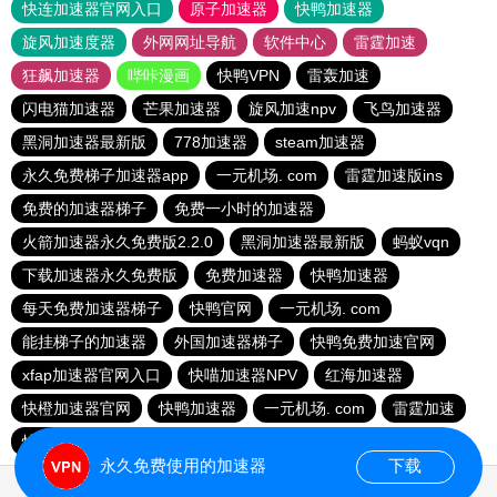
快连加速器官网入口
原子加速器
快鸭加速器
旋风加速度器
外网网址导航
软件中心
雷霆加速
狂飙加速器
哔咔漫画
快鸭VPN
雷轰加速
闪电猫加速器
芒果加速器
旋风加速npv
飞鸟加速器
黑洞加速器最新版
778加速器
steam加速器
永久免费梯子加速器app
一元机场. com
雷霆加速版ins
免费的加速器梯子
免费一小时的加速器
火箭加速器永久免费版2.2.0
黑洞加速器最新版
蚂蚁vqn
下载加速器永久免费版
免费加速器
快鸭加速器
每天免费加速器梯子
快鸭官网
一元机场. com
能挂梯子的加速器
外国加速器梯子
快鸭免费加速官网
xfap加速器官网入口
快喵加速器NPV
红海加速器
快橙加速器官网
快鸭加速器
一元机场. com
雷霆加速
快喵加速器NPV
安易加速器
上ins可以用的加速器
永久免费使用的加速器
下载