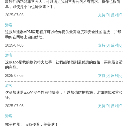
款软件的功能非常强大，可以满足我日常办公的所有需求。操作也很简
单，即使是小白也能快速上手。
2025-07-05
支持
[0]
反对
[0]
游客
这款加速器VPM应用程序可以给你提供最高速度和安全性的连接，并帮
助你在网络上自由移动。
2025-07-05
支持
[0]
反对
[0]
游客
这款app是我购物的得力助手，让我能够找到最优惠的价格，买到最合适
的商品。
2025-07-05
支持
[0]
反对
[0]
游客
这款加速器app的安全性有待提高，可以加强防护措施，比如增加双重验
证。
2025-07-05
支持
[0]
反对
[0]
游客
梯子神器，ins随便看，美美哒！