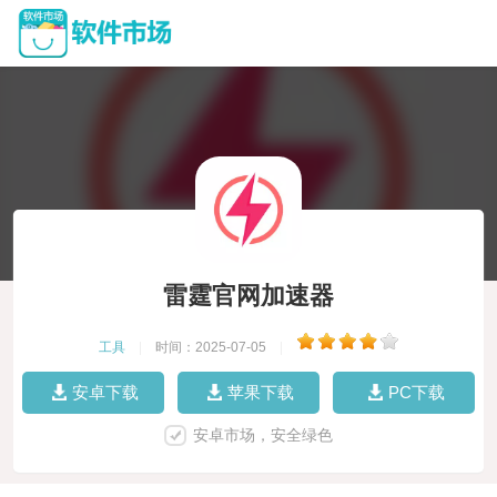
雷霆官网加速器
工具
|
时间：2025-07-05
|
安卓下载
苹果下载
PC下载
安卓市场，安全绿色