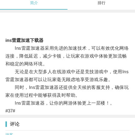
简介
排行
ins雷霆加速下载器
Ins雷霆加速器采用先进的加速技术，可以有效优化网络
连接，降低延迟，减少卡顿，让玩家在游戏中体验更加流畅
和稳定的网络环境。
无论是在大型多人在线游戏中还是竞技游戏中，使用Ins
雷霆加速器都可以让玩家毫无顾虑地享受游戏乐趣。
同时，Ins雷霆加速器还提供全天候的客服支持，确保玩
家在使用过程中能够获得及时帮助。
Ins雷霆加速器，让你的网游体验更上一层楼！。
#37#
评论
游客