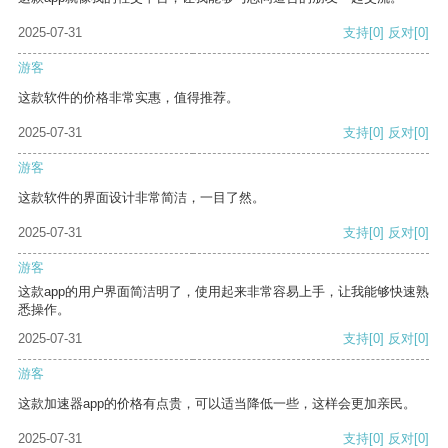
2025-07-31
支持
[0]
反对
[0]
游客
这款软件的价格非常实惠，值得推荐。
2025-07-31
支持
[0]
反对
[0]
游客
这款软件的界面设计非常简洁，一目了然。
2025-07-31
支持
[0]
反对
[0]
游客
这款app的用户界面简洁明了，使用起来非常容易上手，让我能够快速熟
悉操作。
2025-07-31
支持
[0]
反对
[0]
游客
这款加速器app的价格有点贵，可以适当降低一些，这样会更加亲民。
2025-07-31
支持
[0]
反对
[0]