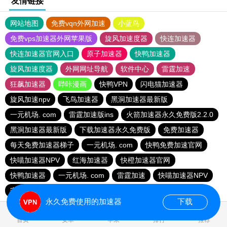
友情链接
网站地图
免费vqn外网加速
小蓝鸟
免费vps加速器外网苹果版
旋风加速度器
快连加速器
快连加速器官网入口
原子加速器
快鸭加速器
旋风加速度器
外网网址导航
软件中心
雷霆加速
狂飙加速器
哔咔漫画
快鸭VPN
闪电猫加速器
旋风加速npv
飞鸟加速器
黑洞加速器最新版
一元机场. com
雷霆加速版ins
火箭加速器永久免费版2.2.0
黑洞加速器最新版
下载加速器永久免费版
免费加速器
每天免费加速器梯子
一元机场. com
快鸭免费加速官网
快喵加速器NPV
红海加速器
快橙加速器官网
快鸭加速器
一元机场. com
雷霆加速
快喵加速器NPV
安易加速器
永久免费使用的加速器
下载
0.033142s
首页
安卓
苹果
排行
推荐