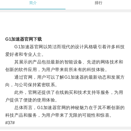
简介
排行
G1加速器官网下载
G1加速器官网以简洁而现代的设计风格吸引着许多科技
爱好者和专业人士。
其展示的产品包括最新的智能设备、先进的网络技术和
创新的软件应用，为用户带来前所未有的科技体验。
通过官网，用户可以了解G1加速器的最新动态和发展方
向，与公司保持紧密联系。
此外，官网还提供了在线购买和技术支持等服务，为用
户提供了便捷的使用体验。
总体而言，G1加速器官网的神秘魅力在于其不断创新的
科技产品和服务，为用户带来了无限的可能性和惊喜。
#37#