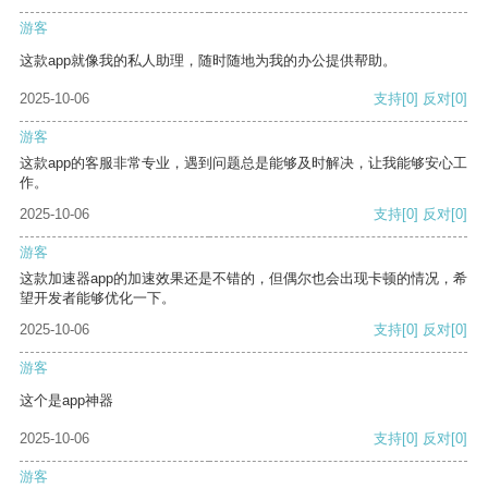
游客
这款app就像我的私人助理，随时随地为我的办公提供帮助。
2025-10-06
支持
[0]
反对
[0]
游客
这款app的客服非常专业，遇到问题总是能够及时解决，让我能够安心工
作。
2025-10-06
支持
[0]
反对
[0]
游客
这款加速器app的加速效果还是不错的，但偶尔也会出现卡顿的情况，希
望开发者能够优化一下。
2025-10-06
支持
[0]
反对
[0]
游客
这个是app神器
2025-10-06
支持
[0]
反对
[0]
游客