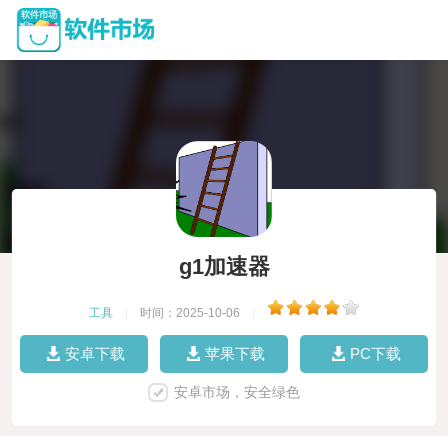
g1加速器
工具
|
时间：2025-10-06
|
安卓下载
苹果下载
PC下载
安卓市场，安全绿色