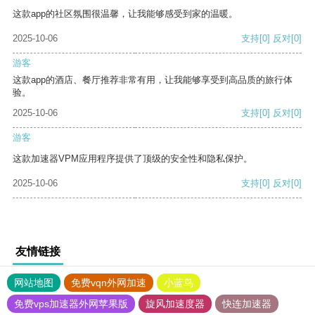
这款app的社区氛围很温馨，让我能够感受到家的温暖。
2025-10-06
支持
[0]
反对
[0]
游客
这款app的酒店、餐厅推荐非常有用，让我能够享受到高品质的旅行体
验。
2025-10-06
支持
[0]
反对
[0]
游客
这款加速器VPM应用程序提供了顶级的安全性和隐私保护。
2025-10-06
支持
[0]
反对
[0]
友情链接
网站地图
免费vqn外网加速
小蓝鸟
免费vps加速器外网苹果版
旋风加速度器
快连加速器