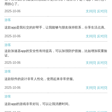
用担心了。
2025-10-06
支持
[0]
反对
[0]
游客
这款app是我社交的好帮手，让我能够与朋友保持联系，分享生活点滴。
2025-10-06
支持
[0]
反对
[0]
游客
这款加速器app的安全性有待提高，可以加强防护措施，比如增加双重验
证。
2025-10-06
支持
[0]
反对
[0]
游客
这款软件的设计非常人性化，使用起来非常舒服。
2025-10-06
支持
[0]
反对
[0]
游客
这款app的游戏非常好玩，可以让我消磨时间。