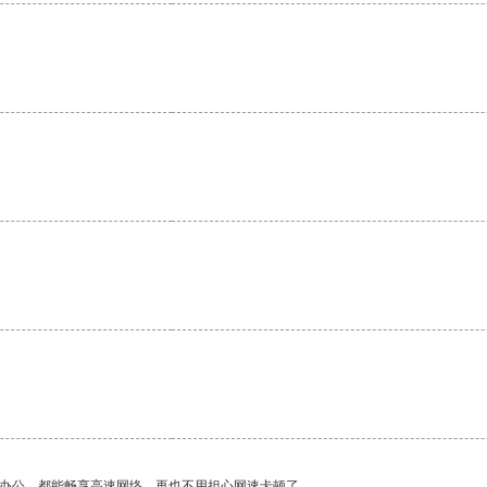
。
作办公，都能畅享高速网络，再也不用担心网速卡顿了。