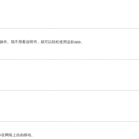
操作。我不用看说明书，就可以轻松使用这款app。
你在网络上自由移动。