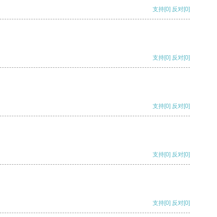
支持
[0]
反对
[0]
支持
[0]
反对
[0]
支持
[0]
反对
[0]
支持
[0]
反对
[0]
支持
[0]
反对
[0]