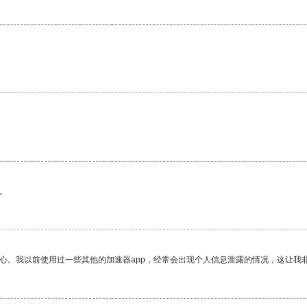
。
放心。我以前使用过一些其他的加速器app，经常会出现个人信息泄露的情况，这让我