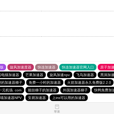
果版
旋风加速度器
快连加速器
快连加速器官网入口
原子加
闪电猫加速器
芒果加速器
旋风加速npv
飞鸟加速器
黑洞加
费的加速器梯子
免费一小时的加速器
火箭加速器永久免费版2.2.0
一元机场. com
能挂梯子的加速器
外国加速器梯子
快鸭免费加
喵加速器NPV
安易加速器
上ins可以用的加速器
苹果