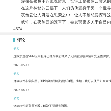
穿梭在夜色中的孤魂野鬼，也许正是夜煞云带来的
在这片神秘的云层下，人们仿佛置身于另一个世界
夜煞云让人沉浸在思索之中，让人不禁想要探寻这
或许，在夜煞云的笼罩下，会发现更多关于自己内
#37#
评论
游客
这款加速器VPM应用程序已经为我们带来了无限的流畅体验和安全性保护
2025-05-17
游客
这款软件非常实用，可以帮助我解决很多问题。比如，我可以使用它来查
2025-05-17
游客
这款软件简直是神器，解决了我所有问题。