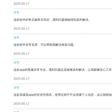
2025-05-17
游客
这款软件的售后服务非常好，遇到问题都能得到及时解决。
2025-05-17
游客
这款软件非常实用，可以帮助我解决很多问题。
2025-05-17
游客
这款app的客服非常专业，遇到问题总是能够及时解决，让我能够安心工作
2025-05-17
游客
这款加速器app的安全性很高，使用过程中不会泄露个人信息，这让我很
2025-05-17