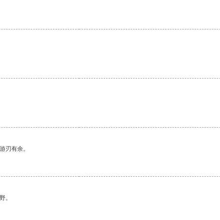
中游刃有余。
野。