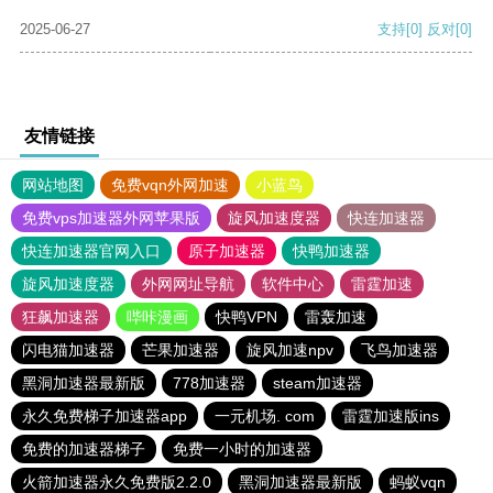
2025-06-27
支持
[0]
反对
[0]
友情链接
网站地图
免费vqn外网加速
小蓝鸟
免费vps加速器外网苹果版
旋风加速度器
快连加速器
快连加速器官网入口
原子加速器
快鸭加速器
旋风加速度器
外网网址导航
软件中心
雷霆加速
狂飙加速器
哔咔漫画
快鸭VPN
雷轰加速
闪电猫加速器
芒果加速器
旋风加速npv
飞鸟加速器
黑洞加速器最新版
778加速器
steam加速器
永久免费梯子加速器app
一元机场. com
雷霆加速版ins
免费的加速器梯子
免费一小时的加速器
火箭加速器永久免费版2.2.0
黑洞加速器最新版
蚂蚁vqn