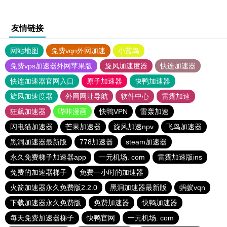
友情链接
网站地图
免费vqn外网加速
小蓝鸟
免费vps加速器外网苹果版
旋风加速度器
快连加速器
快连加速器官网入口
原子加速器
快鸭加速器
旋风加速度器
外网网址导航
软件中心
雷霆加速
狂飙加速器
哔咔漫画
快鸭VPN
雷轰加速
闪电猫加速器
芒果加速器
旋风加速npv
飞鸟加速器
黑洞加速器最新版
778加速器
steam加速器
永久免费梯子加速器app
一元机场. com
雷霆加速版ins
免费的加速器梯子
免费一小时的加速器
火箭加速器永久免费版2.2.0
黑洞加速器最新版
蚂蚁vqn
下载加速器永久免费版
免费加速器
快鸭加速器
每天免费加速器梯子
快鸭官网
一元机场. com